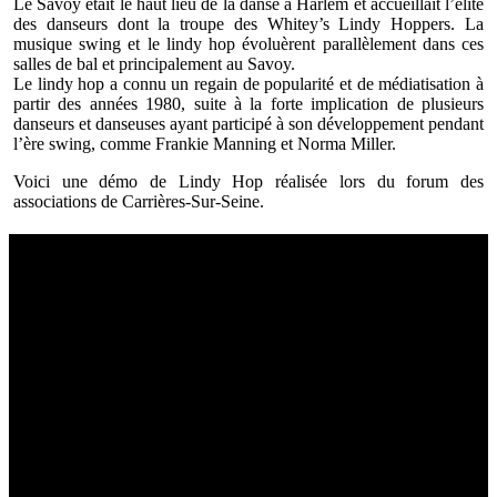
Le Savoy était le haut lieu de la danse à Harlem et accueillait l’élite
des danseurs dont la troupe des Whitey’s Lindy Hoppers. La
musique swing et le lindy hop évoluèrent parallèlement dans ces
salles de bal et principalement au Savoy.
Le lindy hop a connu un regain de popularité et de médiatisation à
partir des années 1980, suite à la forte implication de plusieurs
danseurs et danseuses ayant participé à son développement pendant
l’ère swing, comme Frankie Manning et Norma Miller.
Voici une démo de Lindy Hop réalisée lors du forum des
associations de Carrières-Sur-Seine.