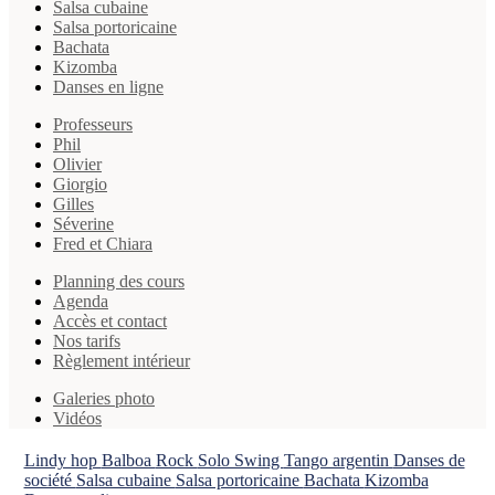
Salsa cubaine
Salsa portoricaine
Bachata
Kizomba
Danses en ligne
Professeurs
Phil
Olivier
Giorgio
Gilles
Séverine
Fred et Chiara
Planning des cours
Agenda
Accès et contact
Nos tarifs
Règlement intérieur
Galeries photo
Vidéos
Lindy hop
Balboa
Rock
Solo Swing
Tango argentin
Danses de
société
Salsa cubaine
Salsa portoricaine
Bachata
Kizomba