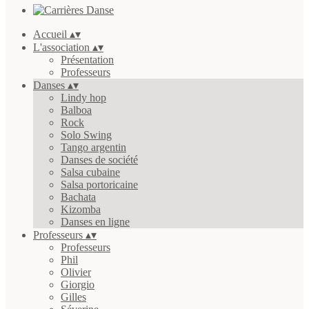
Accueil
▴
▾
L'association
▴
▾
Présentation
Professeurs
Danses
▴
▾
Lindy hop
Balboa
Rock
Solo Swing
Tango argentin
Danses de société
Salsa cubaine
Salsa portoricaine
Bachata
Kizomba
Danses en ligne
Professeurs
▴
▾
Professeurs
Phil
Olivier
Giorgio
Gilles