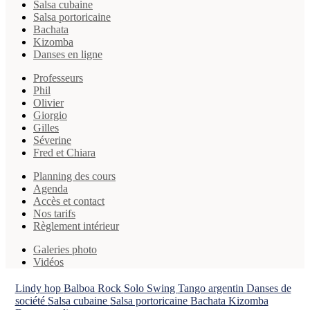
Salsa cubaine
Salsa portoricaine
Bachata
Kizomba
Danses en ligne
Professeurs
Phil
Olivier
Giorgio
Gilles
Séverine
Fred et Chiara
Planning des cours
Agenda
Accès et contact
Nos tarifs
Règlement intérieur
Galeries photo
Vidéos
Lindy hop
Balboa
Rock
Solo Swing
Tango argentin
Danses de
société
Salsa cubaine
Salsa portoricaine
Bachata
Kizomba