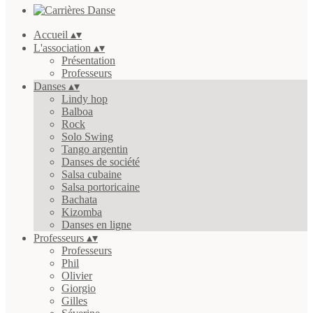
Accueil
▴
▾
L'association
▴
▾
Présentation
Professeurs
Danses
▴
▾
Lindy hop
Balboa
Rock
Solo Swing
Tango argentin
Danses de société
Salsa cubaine
Salsa portoricaine
Bachata
Kizomba
Danses en ligne
Professeurs
▴
▾
Professeurs
Phil
Olivier
Giorgio
Gilles