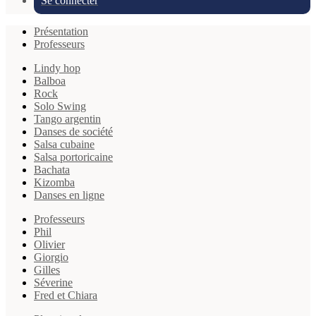
Se connecter
Présentation
Professeurs
Lindy hop
Balboa
Rock
Solo Swing
Tango argentin
Danses de société
Salsa cubaine
Salsa portoricaine
Bachata
Kizomba
Danses en ligne
Professeurs
Phil
Olivier
Giorgio
Gilles
Séverine
Fred et Chiara