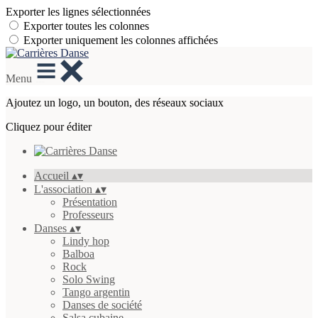
Exporter les lignes sélectionnées
Exporter toutes les colonnes
Exporter uniquement les colonnes affichées
Menu
Ajoutez un logo, un bouton, des réseaux sociaux
Cliquez pour éditer
Accueil
▴
▾
L'association
▴
▾
Présentation
Professeurs
Danses
▴
▾
Lindy hop
Balboa
Rock
Solo Swing
Tango argentin
Danses de société
Salsa cubaine